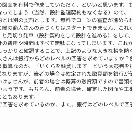
の図面を有料で作成していただく、といいと思います。
なってしまう（当然、設計監理契約もなくなる）ので、
約とは別の契約とします。無料でローンの審査が進めら
と闇の商人さんの家づくりはスタートできません、これ
」と見切り発車（設計契約をして設計を進める）をして
計の費用や時間はすべて無駄になってしまいます、これ
しっかりと確認することで、上記のような大きな損を防
人さんは銀行からどのレベルの回答を求めていますか？
う概算なのか、「いくらを融資します」という太鼓判を
異なりますが、後者の場合は確定された融資額を銀行が
いけませんが、前者の場合は概算の融資額ですので書類
いようです。もちろん、前者の場合、確定した図面や工
こともあります。
で回答を求めているのか、また、銀行はどのレベルで回